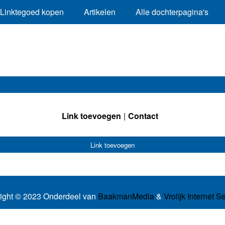
Linktegoed kopen
Artikelen
Alle dochterpagina's
Link toevoegen
Contact
Link toevoegen
ight © 2023 Onderdeel van
BaakmanMedia
&
Vrolijk Internet S